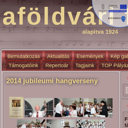
aföldvári 
alapítva 1924
Bemutatkozás
Aktualitás
Események
Kép gal
Támogatóink
Repertoár
Tagjaink
TOP Pályáz
2014 jubileumi hangverseny
F
t