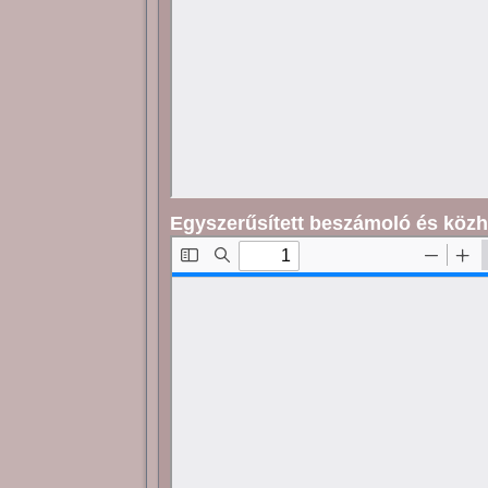
Egyszerűsített beszámoló és közh