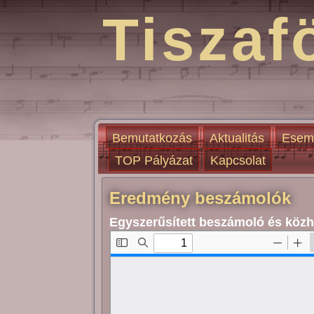
Tiszaf
Bemutatkozás
Aktualitás
Esem
TOP Pályázat
Kapcsolat
Eredmény beszámolók
Egyszerűsített beszámoló és közh