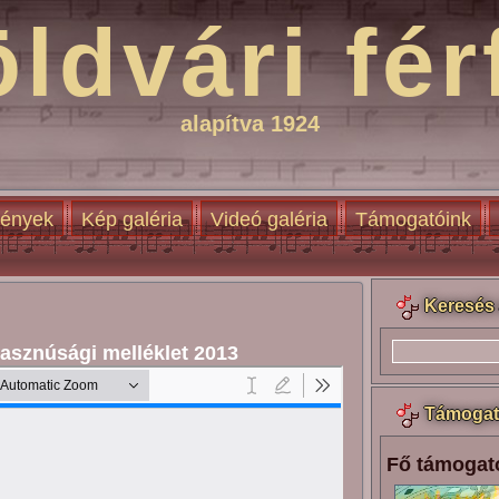
öldvári fér
alapítva 1924
ények
Kép galéria
Videó galéria
Támogatóink
Keresés 
asznúsági melléklet 2013
Támogat
Fő támogat