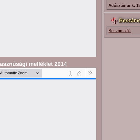
Adószámunk: 18
Beszámo
Beszámolók
asznúsági melléklet 2014