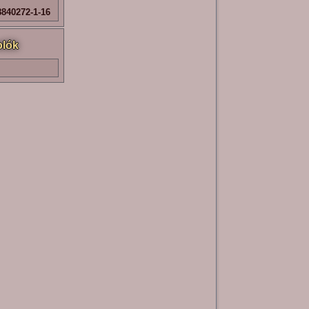
840272-1-16
lók