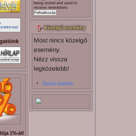
being stored and used to
receive newsletters
Közelgő esemény
Most nincs közelgő
gatóink
esemény.
Nézz vissza
legközelebb!
Összes esemény
ója 1%-át!