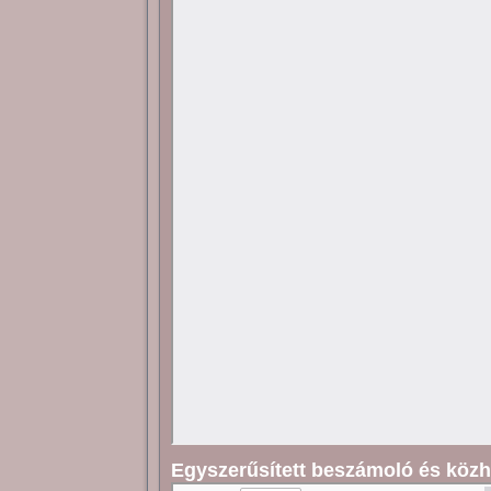
Egyszerűsített beszámoló és közh