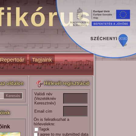
fikórus
Repertoár
Tagjaink
az oldalon
Hírlevél regisztráció
Valódi név
(Vezetéknév
Keresztnév)
Email cím
óink
Ön is feliratkozhat a
hírlevelekre:
óink
Tagok
I agree to my submitted data