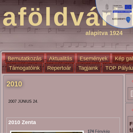
aföldvári 
alapítva 1924
Bemutatkozás
Aktualitás
Események
Kép gal
Támogatóink
Repertoár
Tagjaink
TOP Pályáz
2010
2007 JÚNIUS 24.
2010 Zenta
F
t
174
Fénykép