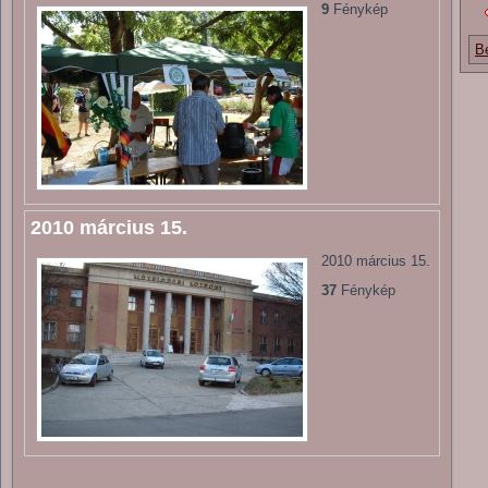
9
Fénykép
B
2010 március 15.
2010 március 15.
37
Fénykép