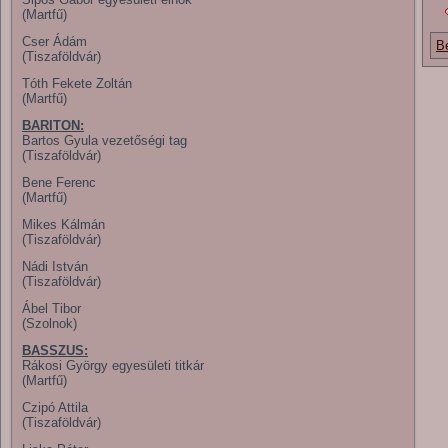
(Martfű)
Cser Ádám
B
(Tiszaföldvár)
Tóth Fekete Zoltán
(Martfű)
BARITON:
Bartos Gyula vezetőségi tag
(Tiszaföldvár)
Bene Ferenc
(Martfű)
Mikes Kálmán
(Tiszaföldvár)
Nádi István
(Tiszaföldvár)
Ábel Tibor
(Szolnok)
BASSZUS:
Rákosi György egyesületi titkár
(Martfű)
Czipó Attila
(Tiszaföldvár)