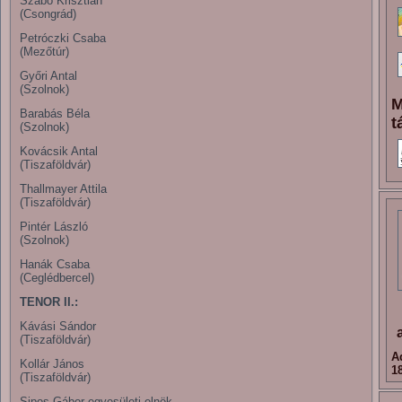
Szabó Krisztián
(Csongrád)
Petróczki Csaba
(Mezőtúr)
Győri Antal
(Szolnok)
M
Barabás Béla
t
(Szolnok)
Kovácsik Antal
(Tiszaföldvár)
Thallmayer Attila
(Tiszaföldvár)
Pintér László
(Szolnok)
Hanák Csaba
(Ceglédbercel)
TENOR II.:
Kávási Sándor
(Tiszaföldvár)
A
Kollár János
1
(Tiszaföldvár)
Sipos Gábor egyesületi elnök