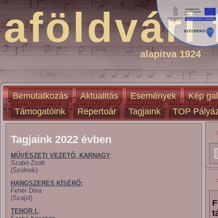
aföldvári 
alapítva 1924
Bemutatkozás
Aktualitás
Események
Kép gal
Támogatóink
Repertoár
Tagjaink
TOP Pályáz
Tagjaink 2022 évben
MŰVÉSZETI VEZETŐ, KARNAGY
:
Szabó Zsolt
(Szolnok)
HANGSZERES KÍSÉRŐ:
Fehér Dóra
(Szajol)
F
TENOR I.
:
t