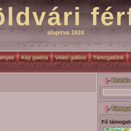
öldvári fér
alapítva 1924
ények
Kép galéria
Videó galéria
Támogatóink
Keresés 
Támogat
Fő támogat