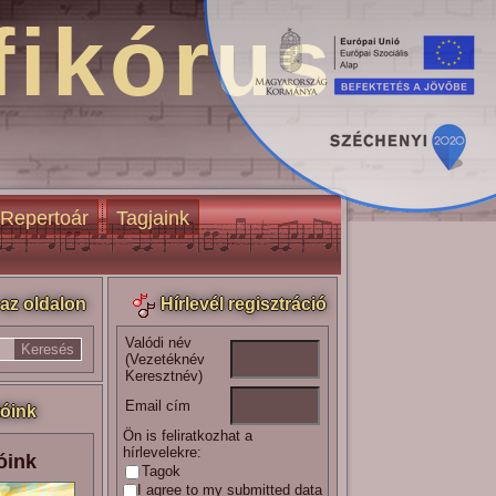
fikórus
Repertoár
Tagjaink
az oldalon
Hírlevél regisztráció
Valódi név
(Vezetéknév
Keresztnév)
Email cím
óink
Ön is feliratkozhat a
hírlevelekre:
óink
Tagok
I agree to my submitted data