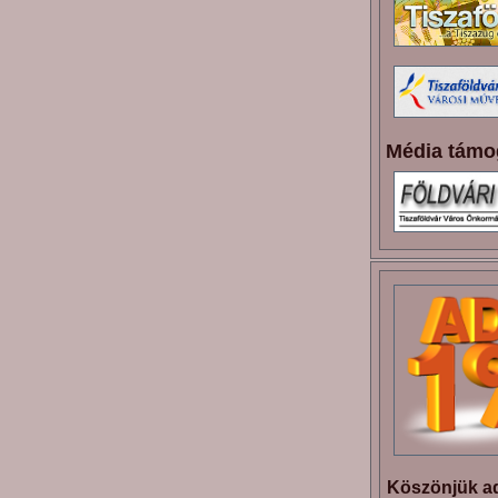
Média támo
Köszönjük ad