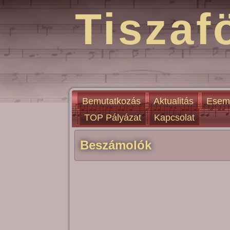
Tiszaf
Bemutatkozás
Aktualitás
Esem
TOP Pályázat
Kapcsolat
Beszámolók