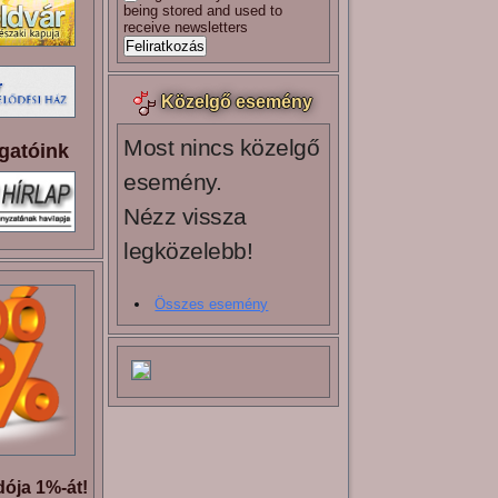
being stored and used to
receive newsletters
Közelgő esemény
Most nincs közelgő
gatóink
esemény.
Nézz vissza
legközelebb!
Összes esemény
ója 1%-át!