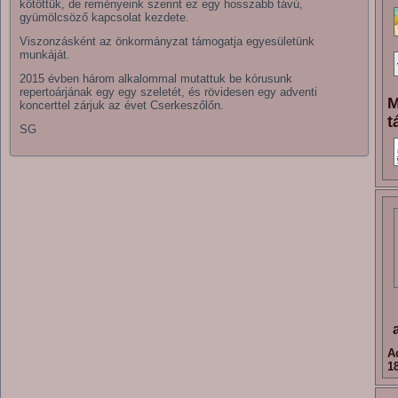
kötöttük, de reményeink szerint ez egy hosszabb távú,
gyümölcsöző kapcsolat kezdete.
Viszonzásként az önkormányzat támogatja egyesületünk
munkáját.
2015 évben három alkalommal mutattuk be kórusunk
repertoárjának egy egy szeletét, és rövidesen egy adventi
M
koncerttel zárjuk az évet Cserkeszőlőn.
t
SG
A
1