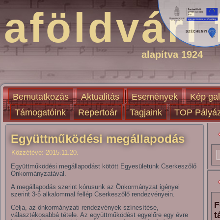
aföldvári 
alapítva 1924
Bemutatkozás
Aktualitás
Események
Kép gal
Támogatóink
Repertoár
Tagjaink
TOP Pályáz
Együttműködési megállapodás
Közzétéve:
2015.11.20.
Együttműködési megállapodást kötött Egyesületünk Cserkeszőlő
Önkormányzatával.
A megállapodás szerint kórusunk az Önkormányzat igényei
szerint 3-5 alkalommal fellép Cserkeszőlő rendezvényein.
F
Célja, az önkormányzati rendezvények színesítése,
t
választékosabbá tétele. Az együttműködést egyelőre egy évre