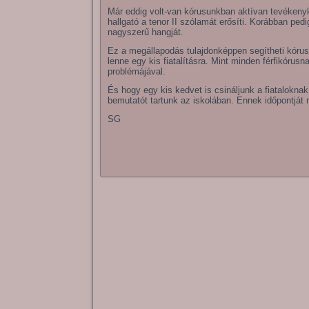
Már eddig volt-van kórusunkban aktívan tevéken
hallgató a tenor II szólamát erősíti. Korábban pe
nagyszerű hangját.
Ez a megállapodás tulajdonképpen segítheti kóru
lenne egy kis fiatalításra. Mint minden férfikórus
problémájával.
És hogy egy kis kedvet is csináljunk a fiatalokna
bemutatót tartunk az iskolában. Ennek időpontját 
SG