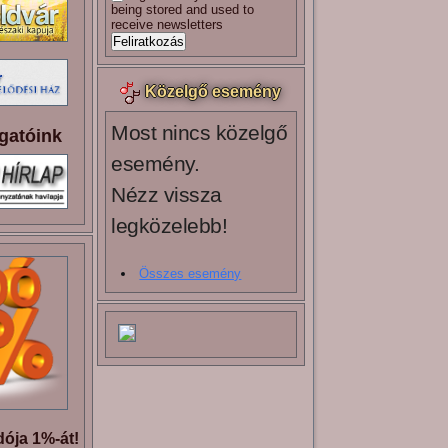
being stored and used to
receive newsletters
Közelgő esemény
Most nincs közelgő
gatóink
esemény.
Nézz vissza
legközelebb!
Összes esemény
ója 1%-át!