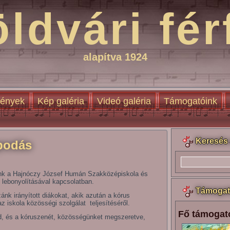
öldvári fér
alapítva 1924
ények
Kép galéria
Videó galéria
Támogatóink
Keresés 
podás
ünk a Hajnóczy József Humán Szakközépiskola és
 lebonyolításával kapcsolatban.
Támogat
zánk irányított diákokat, akik azután a kórus
 iskola közösségi szolgálat teljesítéséről.
Fő támogat
d, és a kóruszenét, közösségünket megszeretve,