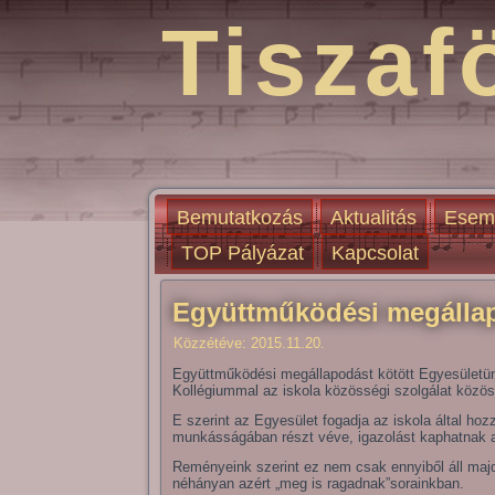
Tiszaf
Bemutatkozás
Aktualitás
Esem
TOP Pályázat
Kapcsolat
Együttműködési megálla
Közzétéve:
2015.11.20.
Együttműködési megállapodást kötött Egyesület
Kollégiummal az iskola közösségi szolgálat közös
E szerint az Egyesület fogadja az iskola által hoz
munkásságában részt véve, igazolást kaphatnak az
Reményeink szerint ez nem csak ennyiből áll maj
néhányan azért „meg is ragadnak”sorainkban.