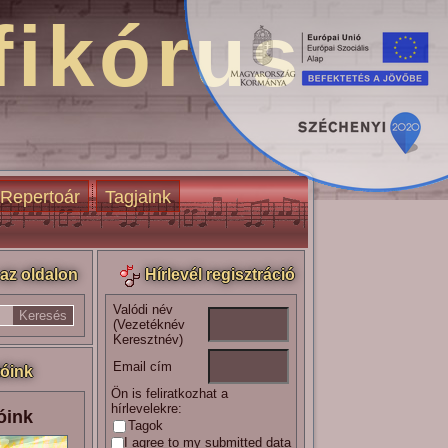
fikórus
Repertoár
Tagjaink
az oldalon
Hírlevél regisztráció
Valódi név
(Vezetéknév
Keresztnév)
Email cím
óink
Ön is feliratkozhat a
hírlevelekre:
óink
Tagok
I agree to my submitted data