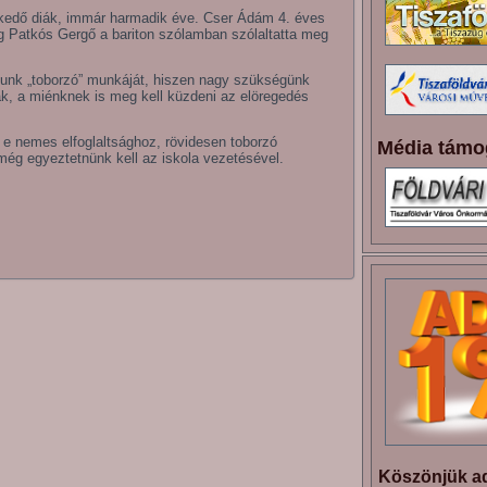
ykedő diák, immár harmadik éve. Cser Ádám 4. éves
dig Patkós Gergő a bariton szólamban szólaltatta meg
sunk „toborzó” munkáját, hiszen nagy szükségünk
nak, a miénknek is meg kell küzdeni az elöregedés
k e nemes elfoglaltsághoz, rövidesen toborzó
Média támo
még egyeztetnünk kell az iskola vezetésével.
Köszönjük ad