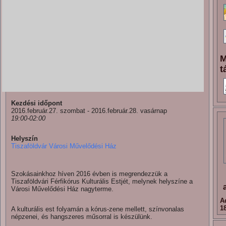
M
t
Kezdési időpont
2016.február.27. szombat - 2016.február.28. vasárnap
19:00-02:00
Helyszín
Tiszaföldvár Városi Művelődési Ház
Szokásainkhoz híven 2016 évben is megrendezzük a
Tiszaföldvári Férfikórus Kulturális Estjét, melynek helyszíne a
Városi Művelődési Ház nagyterme.
A
1
A kulturális est folyamán a kórus-zene mellett, színvonalas
népzenei, és hangszeres műsorral is készülünk.