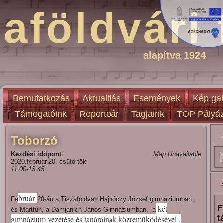
aföldvári 
alapítva 1924
Bemutatkozás
Aktualitás
Események
Kép gal
Támogatóink
Repertoár
Tagjaink
TOP Pályáz
Toborzó
Kezdési időpont
Map Unavailable
2020.február.20. csütörtök
11:00-13:45
bruár
Fe
20-án a Tiszaföldvári Hajnóczy József gimnáziumban,
F
két
és Martfűn, a Damjanich János Gimnáziumban, a
t
gimnázium vezetése és tanárainak közreműködésével ,