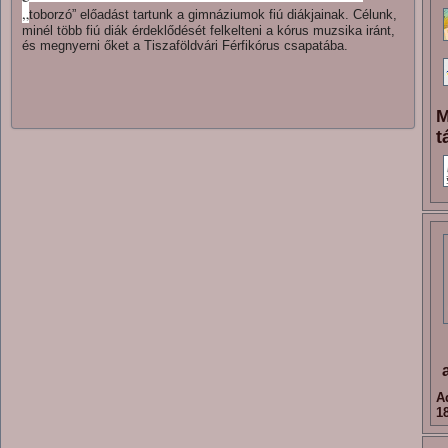
„
toborzó” előadást tartunk a gimnáziumok fiú diákjainak. Célunk,
minél több fiú diák érdeklődését felkelteni a kórus muzsika iránt,
és megnyerni őket a Tiszaföldvári Férfikórus csapatába.
M
t
A
1