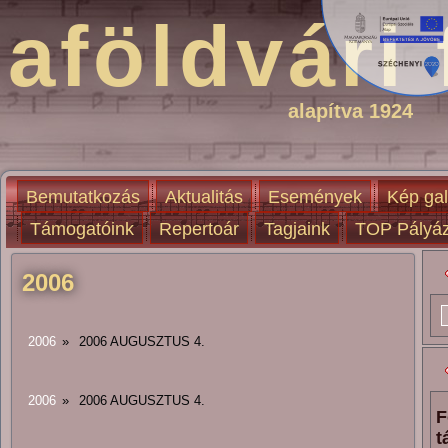
aföldvári 
alapítva 1924
Bemutatkozás
Aktualitás
Események
Kép gal
Támogatóink
Repertoár
Tagjaink
TOP Pályáz
2006
2006
»
2006 AUGUSZTUS 4.
2006
»
2006 AUGUSZTUS 4.
F
t