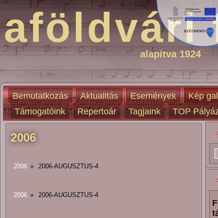
aföldvári 
alapítva 1924
Bemutatkozás
Aktualitás
Események
Kép gal
Támogatóink
Repertoár
Tagjaink
TOP Pályáz
2006
2006
»
2006-AUGUSZTUS-4
2006
»
2006-AUGUSZTUS-4
F
t