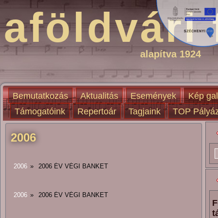
aföldvári 
alapítva 1924
Bemutatkozás
Aktualitás
Események
Kép gal
Támogatóink
Repertoár
Tagjaink
TOP Pályáz
2006
2006
»
2006 ÉV VÉGI BANKET
2006
»
2006 ÉV VÉGI BANKET
F
t