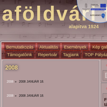
aföldvári 
alapítva 1924
Bemutatkozás
Aktualitás
Események
Kép gal
Támogatóink
Repertoár
Tagjaink
TOP Pályáz
2008
2008
»
2008 JANUÁR 18.
2008
»
2008 JANUÁR 18.
F
t