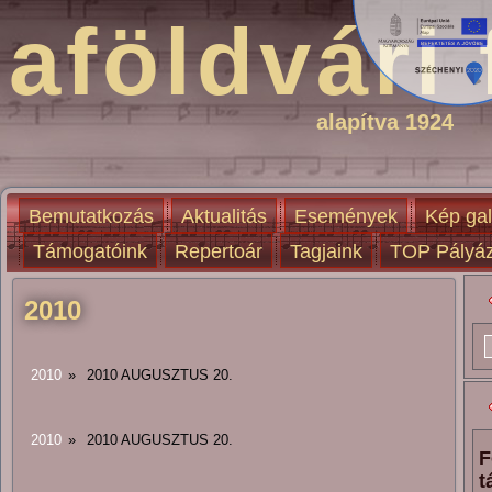
aföldvári 
alapítva 1924
Bemutatkozás
Aktualitás
Események
Kép gal
Támogatóink
Repertoár
Tagjaink
TOP Pályáz
2010
2010
»
2010 AUGUSZTUS 20.
2010
»
2010 AUGUSZTUS 20.
F
t