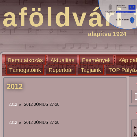
aföldvári 
alapítva 1924
Bemutatkozás
Aktualitás
Események
Kép gal
Támogatóink
Repertoár
Tagjaink
TOP Pályáz
2012
2012
»
2012 JÚNIUS 27-30
2012
»
2012 JÚNIUS 27-30
F
t