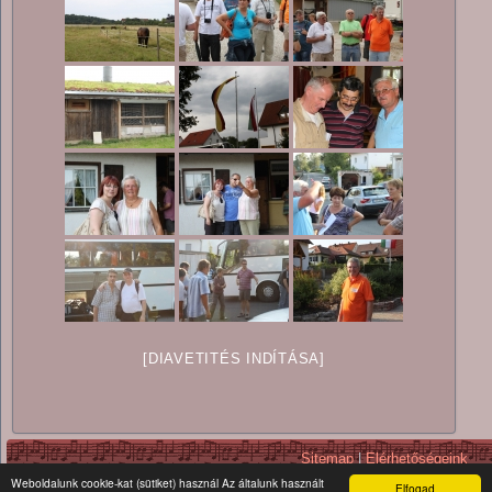
[DIAVETITÉS INDÍTÁSA]
Sitemap
|
Elérhetőségeink
Copyright © 2026. All Rights Reserv
Weboldalunk cookie-kat (sütiket) használ Az általunk használt
Elfogad
A tárhelyet a
Datalan
biztosítja.