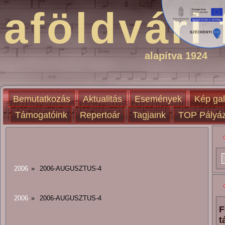
aföldvári 
alapítva 1924
Bemutatkozás
Aktualitás
Események
Kép gal
Támogatóink
Repertoár
Tagjaink
TOP Pályáz
2006
»
2006-AUGUSZTUS-4
2006
»
2006-AUGUSZTUS-4
F
t