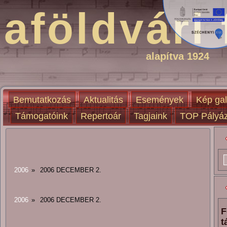
aföldvári 
alapítva 1924
Bemutatkozás
Aktualitás
Események
Kép gal
Támogatóink
Repertoár
Tagjaink
TOP Pályáz
2006
»
2006 DECEMBER 2.
2006
»
2006 DECEMBER 2.
F
t