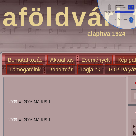
aföldvári 
alapítva 1924
Bemutatkozás
Aktualitás
Események
Kép gal
Támogatóink
Repertoár
Tagjaink
TOP Pályáz
2006
»
2006-MAJUS-1
2006
»
2006-MAJUS-1
F
t