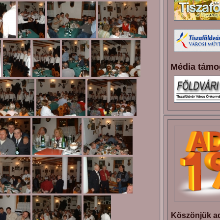
Média támo
Köszönjük ad