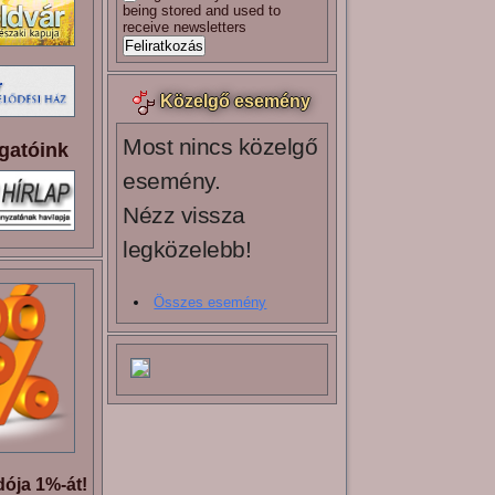
being stored and used to
receive newsletters
Közelgő esemény
Most nincs közelgő
gatóink
esemény.
Nézz vissza
legközelebb!
Összes esemény
ója 1%-át!