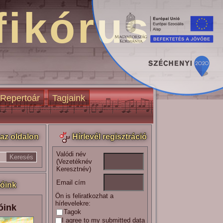
fikórus
Repertoár
Tagjaink
az oldalon
Hírlevél regisztráció
Valódi név
(Vezetéknév
Keresztnév)
Email cím
óink
Ön is feliratkozhat a
hírlevelekre:
óink
Tagok
I agree to my submitted data