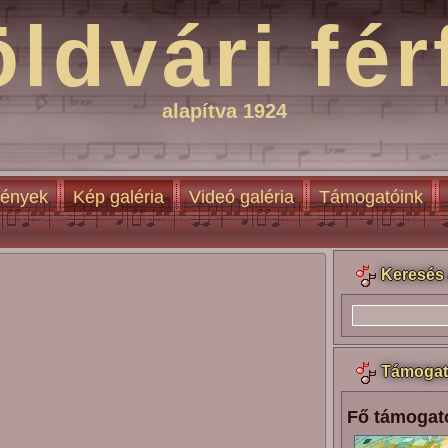
öldvári fér
alapítva 1924
ények
Kép galéria
Videó galéria
Támogatóink
Keresés 
Támogat
Fő támogat