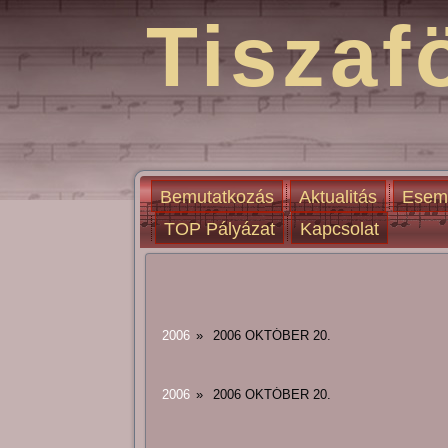
Tiszaf
Bemutatkozás
Aktualitás
Esem
TOP Pályázat
Kapcsolat
2006
»
2006 OKTÓBER 20.
2006
»
2006 OKTÓBER 20.