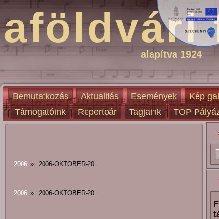
aföldvári 
alapítva 1924
Bemutatkozás
Aktualitás
Események
Kép gal
Támogatóink
Repertoár
Tagjaink
TOP Pályáz
2006
»
2006-OKTOBER-20
2006
»
2006-OKTOBER-20
F
t