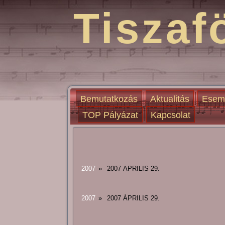
Tiszaf
Bemutatkozás
Aktualitás
Esem
TOP Pályázat
Kapcsolat
2007
»
2007 ÁPRILIS 29.
2007
»
2007 ÁPRILIS 29.