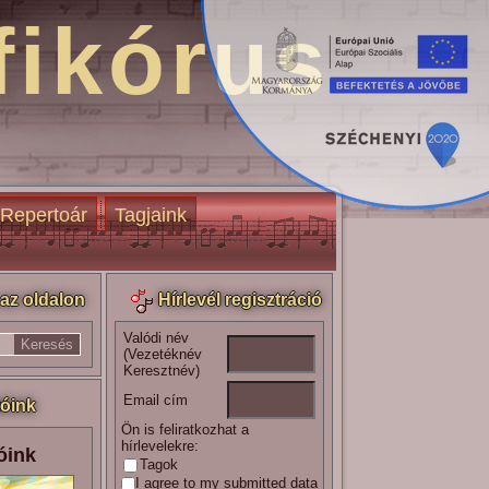
fikórus
Repertoár
Tagjaink
az oldalon
Hírlevél regisztráció
Valódi név
(Vezetéknév
Keresztnév)
Email cím
óink
Ön is feliratkozhat a
hírlevelekre:
óink
Tagok
I agree to my submitted data