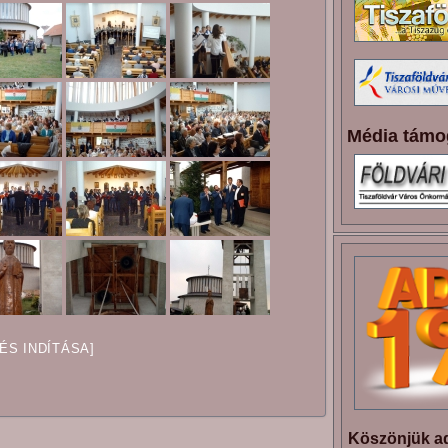
Média támo
TÉS INDÍTÁSA]
Köszönjük ad