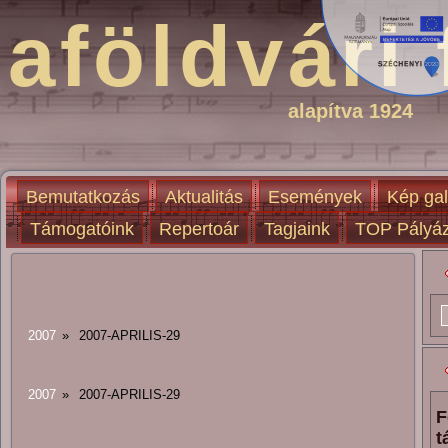
aföldvári 
alapítva 1924
Bemutatkozás
Aktualitás
Események
Kép gal
Támogatóink
Repertoár
Tagjaink
TOP Pályáz
2007
»
2007-APRILIS-29
2007
»
2007-APRILIS-29
F
t