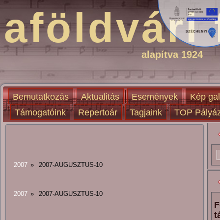
aföldvári 
alapítva 1924
Bemutatkozás
Aktualitás
Események
Kép gal
Támogatóink
Repertoár
Tagjaink
TOP Pályáz
2007
»
2007-AUGUSZTUS-10
2007
»
2007-AUGUSZTUS-10
F
t