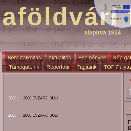
aföldvári 
alapítva 1924
Bemutatkozás
Aktualitás
Események
Kép gal
Támogatóink
Repertoár
Tagjaink
TOP Pályáz
2008
»
2008 ÉVZÁRÓ BULI
2008
»
2008 ÉVZÁRÓ BULI
F
t