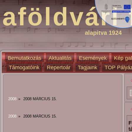
aföldvári 
alapítva 1924
Bemutatkozás
Aktualitás
Események
Kép gal
Támogatóink
Repertoár
Tagjaink
TOP Pályáz
2008
»
2008 MÁRCIUS 15.
2008
»
2008 MÁRCIUS 15.
F
t