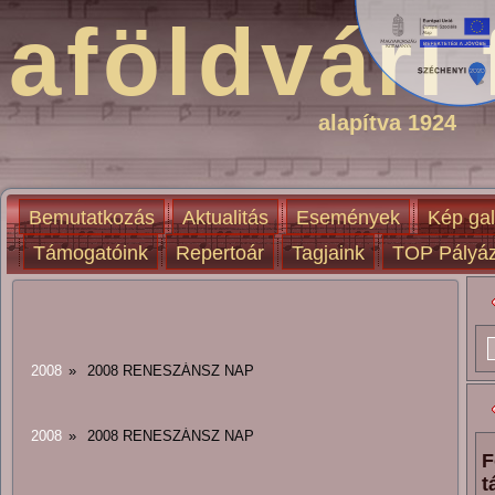
aföldvári 
alapítva 1924
Bemutatkozás
Aktualitás
Események
Kép gal
Támogatóink
Repertoár
Tagjaink
TOP Pályáz
2008
»
2008 RENESZÁNSZ NAP
2008
»
2008 RENESZÁNSZ NAP
F
t