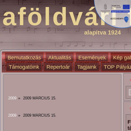
aföldvári 
alapítva 1924
Bemutatkozás
Aktualitás
Események
Kép gal
Támogatóink
Repertoár
Tagjaink
TOP Pályáz
2009
»
2009 MÁRCIUS 15.
2009
»
2009 MÁRCIUS 15.
F
t