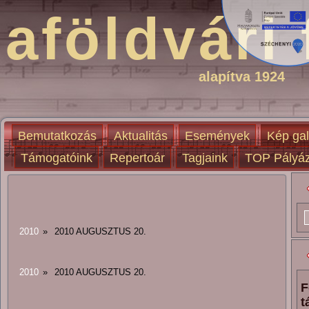
aföldvári 
alapítva 1924
Bemutatkozás
Aktualitás
Események
Kép gal
Támogatóink
Repertoár
Tagjaink
TOP Pályáz
2010
»
2010 AUGUSZTUS 20.
2010
»
2010 AUGUSZTUS 20.
F
t