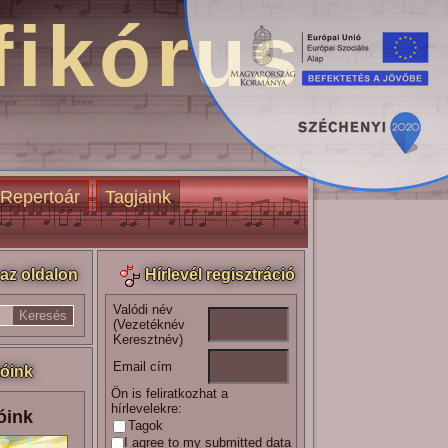
fikórus
Repertoár
Tagjaink
az oldalon
Hírlevél regisztráció
Valódi név
(Vezetéknév
Keresztnév)
Email cím
óink
Ön is feliratkozhat a
hírlevelekre:
óink
Tagok
I agree to my submitted data