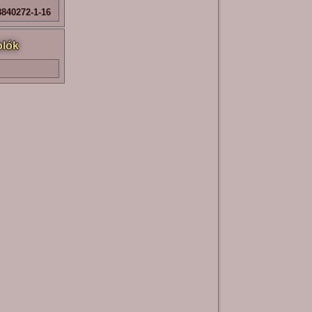
840272-1-16
lók