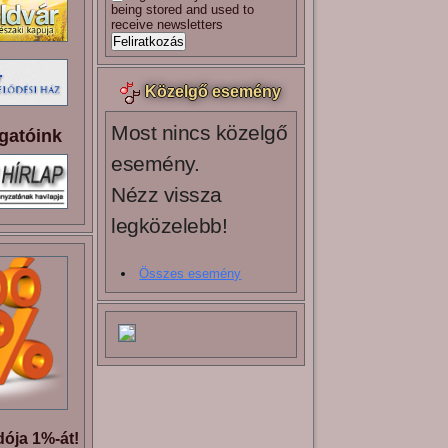
being stored and used to
receive newsletters
Közelgő esemény
Most nincs közelgő
gatóink
esemény.
Nézz vissza
legközelebb!
Összes esemény
ója 1%-át!