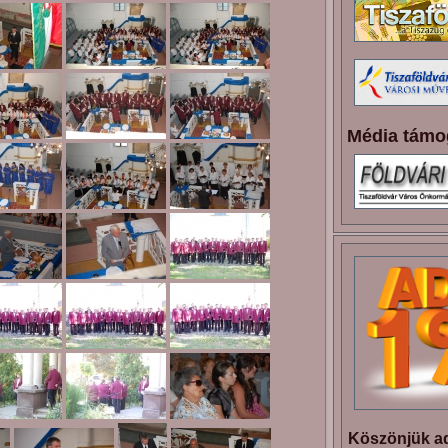
Média támo
Köszönjük ad