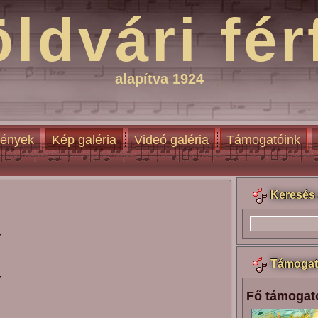
öldvári fér
alapítva 1924
ények
Kép galéria
Videó galéria
Támogatóink
Keresés 
Y
Támogat
Y
Fő támogat