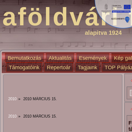
aföldvári 
alapítva 1924
Bemutatkozás
Aktualitás
Események
Kép gal
Támogatóink
Repertoár
Tagjaink
TOP Pályáz
2010
»
2010 MÁRCIUS 15.
2010
»
2010 MÁRCIUS 15.
F
t