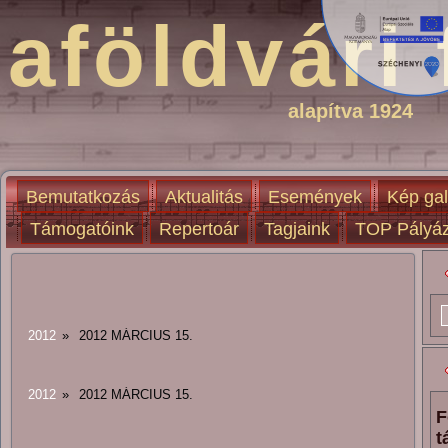
aföldvári 
alapítva 1924
Bemutatkozás
Aktualitás
Események
Kép gal
Támogatóink
Repertoár
Tagjaink
TOP Pályáz
2012
»
2012 MÁRCIUS 15.
2012
»
2012 MÁRCIUS 15.
F
t