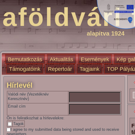
aföldvári 
alapítva 1924
Bemutatkozás
Aktualitás
Események
Kép gal
Támogatóink
Repertoár
Tagjaink
TOP Pályáz
Hírlevél
Valódi név (Vezetéknév
Keresztnév)
Email cím
Ön is feliratkozhat a hírlevelekre:
Tagok
F
I agree to my submitted data being stored and used to receive
t
newsletters