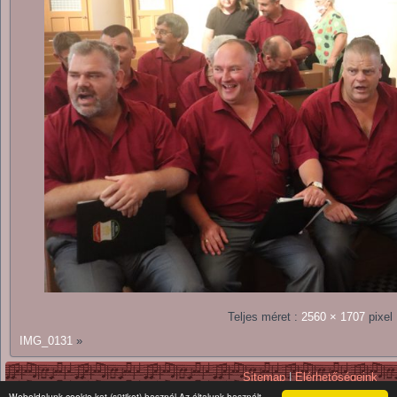
Teljes méret :
2560 × 1707
pixel
IMG_0131
»
Sitemap
|
Elérhetőségeink
Copyright © 2026. All Rights Reserv
Weboldalunk cookie-kat (sütiket) használ Az általunk használt