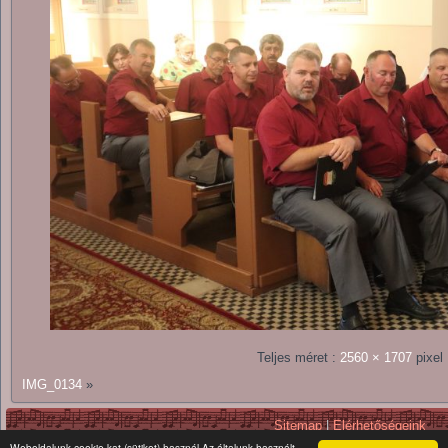
Teljes méret :
2560 × 1707
pixel
IMG_0134
»
Sitemap
|
Elérhetőségeink
Copyright © 2026. All Rights Reserv
Weboldalunk cookie-kat (sütiket) használ Az általunk használt