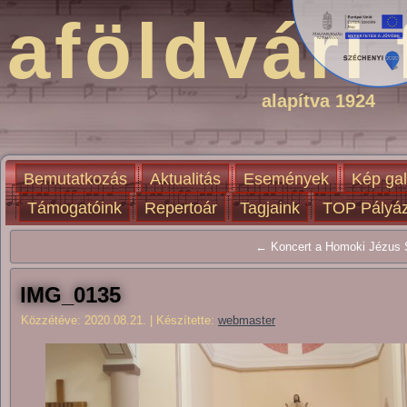
aföldvári 
alapítva 1924
Bemutatkozás
Aktualitás
Események
Kép gal
Támogatóink
Repertoár
Tagjaink
TOP Pályáz
← Koncert a Homoki Jézus S
IMG_0135
Közzétéve:
2020.08.21.
|
Készítette:
webmaster