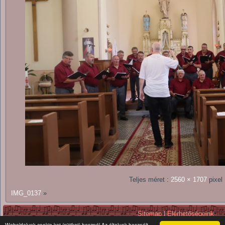
Teljes méret :
2560 × 1707
pixel
IMG_0137
»
Sitemap
|
Elérhetőségeink
Copyright © 2026. All Rights Reserv
Weboldalunk cookie-kat (sütiket) használ Az általunk használt