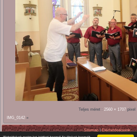
Teljes méret :
2560 × 1707
pixel
IMG_0142
»
Sitemap
|
Elérhetőségeink
Copyright © 2026. All Rights Reserv
Weboldalunk cookie-kat (sütiket) használ Az általunk használt