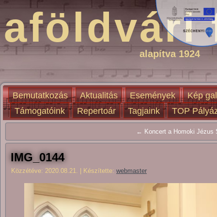
aföldvári 
alapítva 1924
Bemutatkozás
Aktualitás
Események
Kép gal
Támogatóink
Repertoár
Tagjaink
TOP Pályáz
← Koncert a Homoki Jézus S
IMG_0144
Közzétéve:
2020.08.21.
|
Készítette:
webmaster