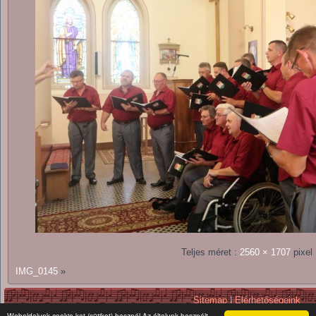
Teljes méret :
2560 × 1707
pixel
IMG_0145
»
Sitemap
|
Elérhetőségeink
Copyright © 2026. All Rights Reserv
Weboldalunk cookie-kat (sütiket) használ Az általunk használt