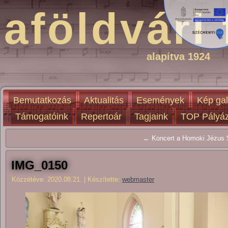
aföldvári 
alapítva 1924
Bemutatkozás
Aktualitás
Események
Kép gal
Támogatóink
Repertoár
Tagjaink
TOP Pályáz
← Koncert a Homoki Jézus S
IMG_0150
Közzétéve:
2020.08.21.
|
Készítette:
webmaster