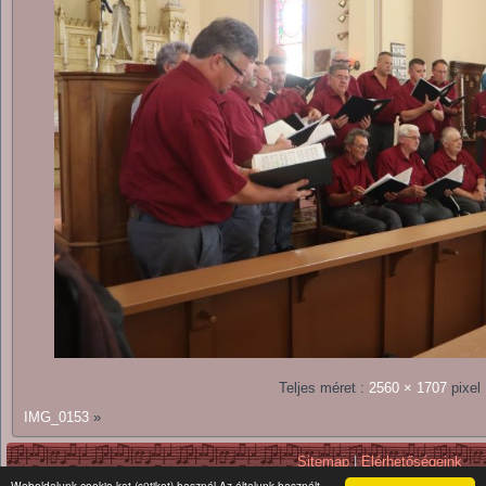
Teljes méret :
2560 × 1707
pixel
IMG_0153
»
Sitemap
|
Elérhetőségeink
Copyright © 2026. All Rights Reserv
Weboldalunk cookie-kat (sütiket) használ Az általunk használt