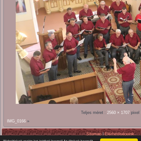
Teljes méret :
2560 × 1707
pixel
IMG_0166
»
Sitemap
|
Elérhetőségeink
Copyright © 2026. All Rights Reserv
Weboldalunk cookie-kat (sütiket) használ Az általunk használt