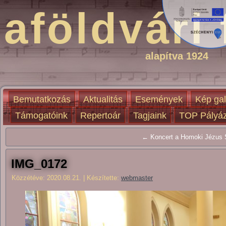
aföldvári 
alapítva 1924
Bemutatkozás
Aktualitás
Események
Kép gal
Támogatóink
Repertoár
Tagjaink
TOP Pályáz
← Koncert a Homoki Jézus S
IMG_0172
Közzétéve:
2020.08.21.
|
Készítette:
webmaster