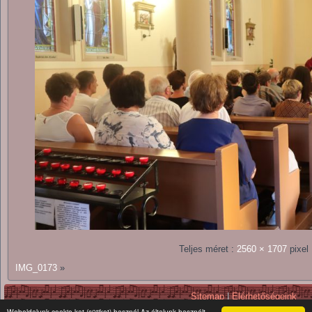
Teljes méret :
2560 × 1707
pixel
IMG_0173
»
Sitemap
|
Elérhetőségeink
Copyright © 2026. All Rights Reserv
Weboldalunk cookie-kat (sütiket) használ Az általunk használt