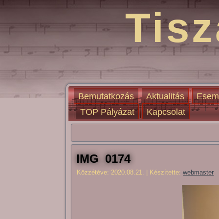
Tisz
Bemutatkozás
Aktualitás
Esem
TOP Pályázat
Kapcsolat
IMG_0174
Közzétéve:
2020.08.21.
|
Készítette:
webmaster