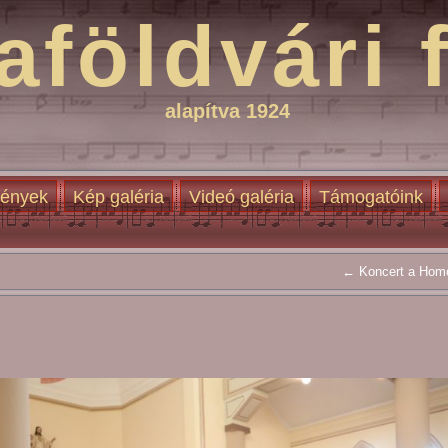
aföldvári 
alapítva 1924
ények
Kép galéria
Videó galéria
Támogatóink
← Koncert a Homo