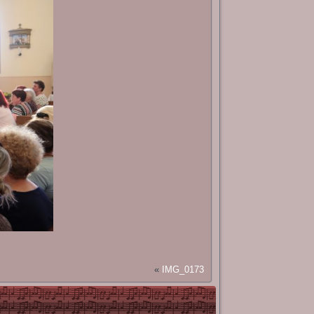
«
IMG_0173