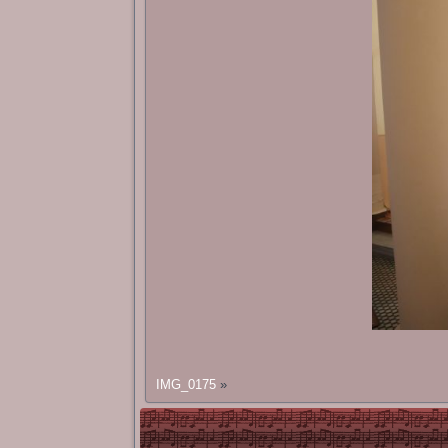
IMG_0175
»