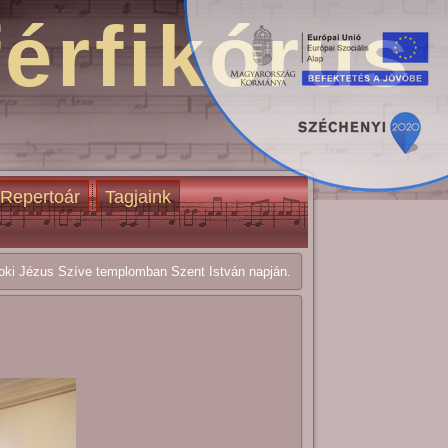
férfikórus
Repertoár
Tagjaink
ki Jézus Szíve templomban Szent István napján.