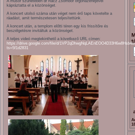
A műsor szünetében dr Rácz Zsombor orgonazenéjével
kápráztatta el a közönséget.
A koncert utolsó száma után véget nem érő taps követelte a
ráadást, amit természetesen teljesítettünk.
A koncert után, a templom előtti téren egy kis frissítőre és
beszélgetésre invitáltuk a közönséget.
M
A teljes videó megtekinthető a következő URL címen:
t
https://drive.google.com/file/d/1VP2qDhwgNqLAEnEOO4D33H6w8Hsb4s
ts=5f1d2831
A
1