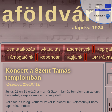
aföldvári 
alapítva 1924
Bemutatkozás
Aktualitás
Események
Kép gal
Támogatóink
Repertoár
Tagjaink
TOP Pályáz
Koncert a Szent Tamás
templomban
Közzétéve:
2020.07.12.
Július 11-én 18 órától a martfűi Szent Tamás templomban adtunk
koncertet, szép számú közönség előtt.
Vallásos és világi kórusműveket is előadtunk, valamennyit nagy
F
taps köszöntötte.
t