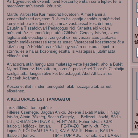
Az Egyesület elnökének rövid köszöntője után sorra léptek fel a
meghívott művészek, kórusok.
Martfű Városi Női Kar műsorát követően, Almai Fanni a
zeneművészeti egyetem 3. éves hallgatója csodás gitárjátékkal
kényeztette a közönséget, ami az vastapssal köszönt meg.
Ezután a Tiszaföldvári Pedagógus Női Kar adta elő vidám
műsorát. Az elismerő taps után Göblyös Gergely István, az est
M
legfiatalabb előadója ült zongorához, és varázslatos játékával
t
igazán emlékezetessé tette az estet. Vastapssal köszöntötte őt a
közönség. A Férfikórus ezúttal egy vidám csokorral lépett a
színre, és a hálás közönség ezúttal is vastapssal jutalmazta
előadásukat.
A vacsora után hangulatos mulatság vette kezdetét, ahol a Büfét
Nyitrai Tibor ev. biztosította, a zenét pedig Ábel Tibor és Családja
szolgáltatta, kiegészülve két kórustaggal, Ábel Attilával, és
Szicsek Ádámmal.
Köszönet illet minden támogatót, akik hozzájárultak az est
sikeréhez.
A KULTURÁLIS EST TÁMOGATÓI
Tiszaföldvári támogatóink:
Filléres Csemege, Bagdán Anikó, Bekéné Jakab Mária, H Nagy
István, Albán Pékség, Bacsó Gergely, Beliczai László, Bódis
Edit, ORBÁN OPTIKA Kft., FÉNY ABC, Fehér István, CUKI
A
Italbolt, Hollóczki István, FE-TA-ZO Family kft, Tóth
1
Lajosné, FÖLDVÁR-TÁP kft, KATA PAPÍR Homok, BARTA
Italbolt Homok, TIP – TOP ABC Homok, KÉT BARÁT