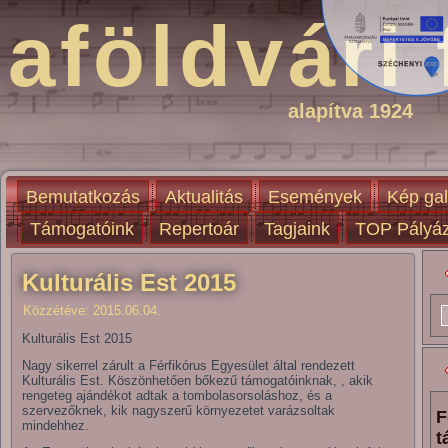
aföldvári 
alapítva 1924
Bemutatkozás
Aktualitás
Események
Kép gal
Támogatóink
Repertoár
Tagjaink
TOP Pályáz
Kulturális Est 2015
Közzétéve:
2015.06.04.
Kulturális Est 2015
Nagy sikerrel zárult a Férfikórus Egyesület által rendezett
Kulturális Est. Köszönhetően bőkezű támogatóinknak, , akik
rengeteg ajándékot adtak a tombolasorsoláshoz, és a
szervezőknek, kik nagyszerű környezetet varázsoltak
F
mindehhez.
t