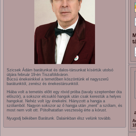
M
t
Szicsek Ádám barátunkat és dalos-társunkat kísértük utolsó
útjára február 19-én Tiszaföldváron.
Búcsú énekeinkkel a temetőben köszöntünk el nagyszerű
barátunktól, zenész és énekestársunktól.
Hiába volt a temetés előtt egy rövid próba (tavaly szeptember óta
először), a sokszor elcsukló hangok után csak kerestük a helyes
hangokat. Nehéz volt így énekelni. Hiányzott a hangja a
szólamból. Nagyon sokszor az ő hangja után „ment” a szólam, és
most nem volt ott. Pótolhatatlan veszteség érte a kórust.
Nyugodj békében Barátunk. Dalainkban élsz velünk tovább.
A
1