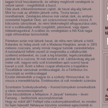
tagjain kívül hozzátartozók, és néhány meghívott vendégünk is
velünk tartott – megtöltöttük a buszt.
Oda utunk zökkenőmentesen zajlott, de havat alig-alig láttunk.
Mint ha csak az alföldön jártunk volna. Tiszta tavasz –
mondhatnánk. Zetelakára érkezve már vártak ránk, és amilyen
szeretettel fogadtuk Őket, azt százszorosan kaptuk vissza. A
kölcsönös üdvözlések, és némi lélekmelegítő elfogyasztása után,
ki-ki a szállásadója mellé szegődött, párosával, vagy éppen
M
többedmagunkkal. A szállást és vendéglátást a Női Klub tagjai
t
saját otthonukban biztosították.
Pénteken aztán már láttunk havat, de néha nem láttunk a hótól.
Kalandos és hideg utunk volt a Madarasi-Hargitára, annak is 1801
méteres csúcsára, amely immár magyar turisták zarándokhelye.
A turistaháztól felfelé vezető út megrostálta a vállalkozóbb
szellemű embereket, és csak a leg kitartóbb, legelszántabbak
jutottak fel a csúcsra. Itt már tombolt a tél. Látótávolság alig pár
méter volt, nagyon erős szél kíséretében apró szemű havat
kavart a szél. Azért a lelkes csapat elhelyezte a kopjafákra
Tiszaföldvár városának emlékszalagját, és a Férfikórus kis
koszorúját az emlékszalaggal.
Ezután elénekelték a magyar és a székely Himnuszokat, és
vissza a menedékházba. Emlékezetes út volt mindenki számára.
Szombaton Székelyudvarhely – Korond környékén ismerkedtünk
a város nevezetességeivel.
Este készülődtünk a fellépésre. A „lányok” kérésére – lévén
A
Farsang, – beöltöztünk asszonykórusnak.
1
Hogy ez miből állt? Fellépő ruha csokornyakkendővel, és minden
fiú fején fejlendő! Néhányan tűzvörös sminkkel egészítették ki