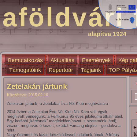
aföldvári 
alapítva 1924
Bemutatkozás
Aktualitás
Események
Kép gal
Támogatóink
Repertoár
Tagjaink
TOP Pályáz
Zetelakán jártunk
Közzétéve:
2015.02.16.
Zetelakán jártunk, a Zetelakai Éva Női Klub meghívására
2014 évben a Zetelakai Éva Női Klub Női Kara volt egyik
meghívott vendégünk, a Férfikórus 95 éves jubileuma alkalmából.
Egy korábbi „kérésnek” megfelelően(havat is szeretnénk látni),
viszont meghívás érkezett, ezúttal Farsang idejére – gondolva a
F
hóra.
t
Nagy örömmel és lázas készülődéssel indultunk útnak. A kórus